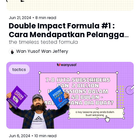
Jun 21, 2024
•
8 min read
Double Impact Formula #1 : 
Cara Mendapatkan Pelanggan 
Baru
the timeless tested formula
Wan Yusof Wan Jeffery
tactics
Jun 6, 2024
•
10 min read