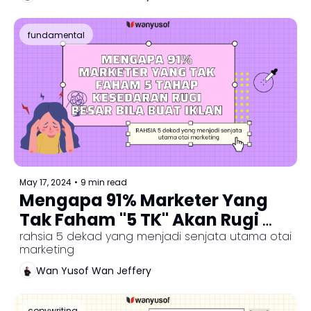
fundamental
May 17, 2024
•
9 min read
Mengapa 91% Marketer Yang 
Tak Faham "5 TK" Akan Rugi 
Besar Bila Buat Iklan
rahsia 5 dekad yang menjadi senjata utama otai 
marketing
Wan Yusof Wan Jeffery
copywriting