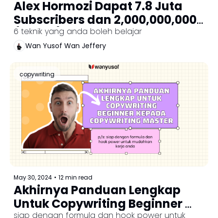
Alex Hormozi Dapat 7.8 Juta 
Subscribers dan 2,000,000,000 
(billion) Impressions Dalam 
6 teknik yang anda boleh belajar
Masa 48 Bulan - Macam Mana 
Wan Yusof Wan Jeffery
Dia Buat?
copywriting
May 30, 2024
•
12 min read
Akhirnya Panduan Lengkap 
Untuk Copywriting Beginner 
Kepada Copywriting Master
siap dengan formula dan hook power untuk 