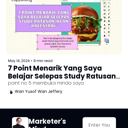
May 14, 2024
•
9 min read
7 Point Menarik Yang Saya 
Belajar Selepas Study Ratusan 
Iklan "Kolestrol"
point no 5 membuka minda saya
Wan Yusof Wan Jeffery
Marketer's 